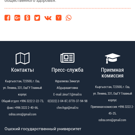
общественного здоровья.
Контакты
Пресс-служба
Приемная
комиссия
Кыргызстан, 723500, г. Ош,
Нуралиева Зинагул
Кыргызстан, 723500, г. Ош,
ул. Ленина, 331, ОшГУ Главный
Абдырашитовна
ул. Ленина, 331, ОшГУ Главный
корпус
Е-mail: zinur11@mail.ru
корпус
Общий отдел: +996 3222 2-22-73,
0(3222) 2-04-87, 0770-37-94-98
Приемная комиссия: +996 3222 2-
факс +996 3222 2-40-66,
chechgpi@mail.ru
45-25,
oshsu.oms@gmail.com
oshsu.oms@gmail.com
Ошский государственный университет