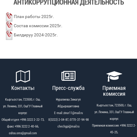
АНТИКОРРУПЦИОННАЯ ДЕЯТЕЛЬНОСТЬ
План работы 2025г.
Cостав комиссии 2025г.
Билдируу 2024-2025г.
Контакты
Пресс-служба
Приемная
комиссия
Кыргызстан, 723500, г. Ош,
Нуралиева Зинагул
Кыргызстан, 723500, г. Ош,
ул. Ленина, 331, ОшГУ Главный
Абдырашитовна
ул. Ленина, 331, ОшГУ Главный
корпус
Е-mail: zinur11@mail.ru
корпус
Общий отдел: +996 3222 2-22-73,
0(3222) 2-04-87, 0770-37-94-98
Приемная комиссия: +996 3222 2-
факс +996 3222 2-40-66,
chechgpi@mail.ru
45-25,
oshsu.oms@gmail.com