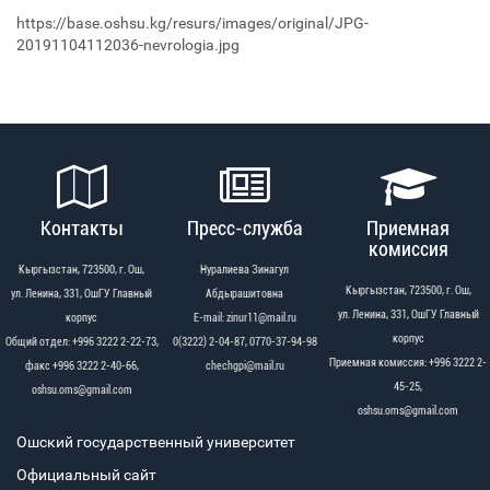
https://base.oshsu.kg/resurs/images/original/JPG-
20191104112036-nevrologia.jpg
Контакты
Пресс-служба
Приемная
комиссия
Кыргызстан, 723500, г. Ош,
Нуралиева Зинагул
Кыргызстан, 723500, г. Ош,
ул. Ленина, 331, ОшГУ Главный
Абдырашитовна
ул. Ленина, 331, ОшГУ Главный
корпус
Е-mail: zinur11@mail.ru
корпус
Общий отдел: +996 3222 2-22-73,
0(3222) 2-04-87, 0770-37-94-98
Приемная комиссия: +996 3222 2-
факс +996 3222 2-40-66,
chechgpi@mail.ru
45-25,
oshsu.oms@gmail.com
oshsu.oms@gmail.com
Ошский государственный университет
Официальный сайт