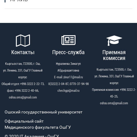
Контакты
Пресс-служба
Приемная
комиссия
Кыргызстан, 723500, г. Ош,
Нуралиева Зинагул
Кыргызстан, 723500, г. Ош,
ул. Ленина, 331, ОшГУ Главный
Абдырашитовна
ул. Ленина, 331, ОшГУ Главный
корпус
Е-mail: zinur11@mail.ru
корпус
Общий отдел: +996 3222 2-22-73,
0(3222) 2-04-87, 0770-37-94-98
Приемная комиссия: +996 3222 2-
факс +996 3222 2-40-66,
chechgpi@mail.ru
45-25,
oshsu.oms@gmail.com
oshsu.oms@gmail.com
Ошский государственный университет
Официальный сайт
Медицинского факультета ОшГУ
© 2020 IT Академия - OшГУ