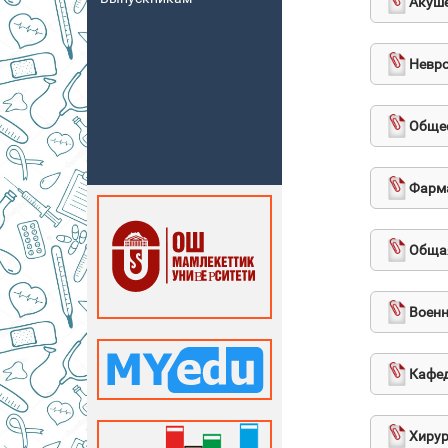
Акуше
Невро
Общес
Фарма
Общая
Военн
Кафед
Хирур