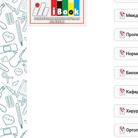
Между
Пропе
Норма
Биохи
Кафед
Хирур
Ортоп