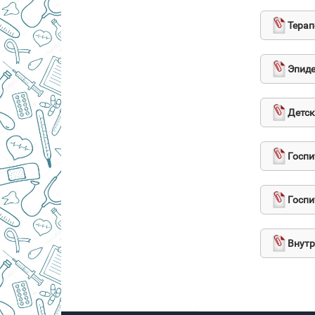
Терап
Эпиде
Детск
Госпи
Госпи
Внутр