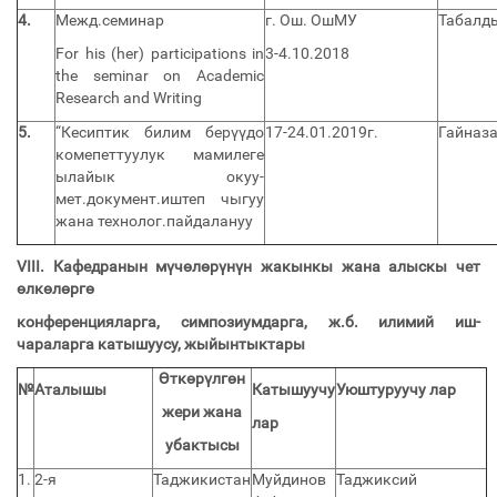
4.
Межд.семинар
г. Ош. ОшМУ
Табалды
For his (her) participations in
3-4.10.2018
the seminar on Academic
Research and Writing
5.
“Кесиптик билим берүүдо
17-24.01.2019г.
Гайназа
комепеттуулук мамилеге
ылайык окуу-
мет.документ.иштеп чыгуу
жана технолог.пайдалануу
VIII.
Кафедранын мүчөлөрүнүн жакынкы жана алыскы чет
өлкөлөргө
конференцияларга, симпозиумдарга, ж.б. илимий иш-
чараларга катышуусу, жыйынтыктары
Өткөрүлгөн
№
Аталышы
Катышуучу
Уюштуруучу лар
жери жана
лар
убактысы
1.
2-я
Таджикистан
Муйдинов
Таджиксий