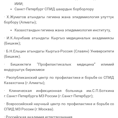
ИИИ;
Санкт-Петербург СПИД шаардык борборлору
· Х.Жуматов атындагы гигиена жана эпидемиология улуттук
борбору (Алматы);
Казахстандын гигиена жана эпидемиология институту,
· И.К.Ахунбаев атындагы Кыргыз медициналык академиясы
(Бишкек);
· Б.Н.Ельцин атындагы Кыргыз-Россия (Славян) Университети
(Бишкек).
· Бишкектеги “Профилактикалык медицина” илимий
өндүрүштүк бирикмеси
· Республиканский центр по профилактике и борьбе со СПИД
Казахстана (г.Алматы);
· Клиническая инфекционная больница им.С.П.Боткина
г.Санкт-Петербурга МЗ России (г.Санкт-Петербург);
· Всероссийский научный центр по профилактике и борьбе со
СПИД МЗ России (г.Москва).
· Российская академия естествознания