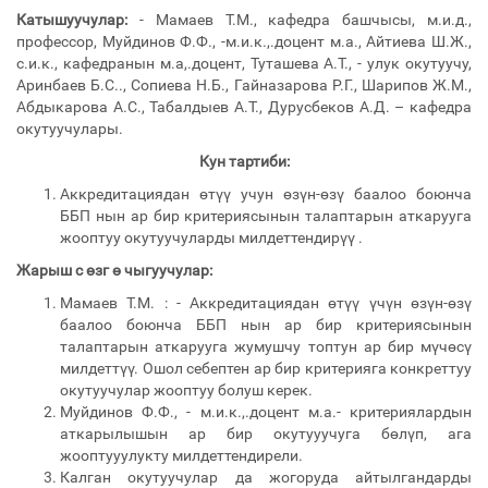
Катышуучулар:
- Мамаев Т.М., кафедра башчысы, м.и.д.,
профессор, Муйдинов Ф.Ф., -м.и.к.,.доцент м.а., Айтиева Ш.Ж.,
с.и.к., кафедранын м.а,.доцент, Туташева А.Т., - улук окутуучу,
Аринбаев Б.С.., Сопиева Н.Б., Гайназарова Р.Г., Шарипов Ж.М.,
Абдыкарова А.С., Табалдыев А.Т., Дурусбеков А.Д. – кафедра
окутуучулары.
Кун тартиби:
Аккредитациядан өтүү учун өзүн-өзү баалоо боюнча
ББП нын ар бир критериясынын талаптарын аткарууга
жооптуу окутуучуларды милдеттендирүү .
Жарыш с
өзг
ө чыгуучулар:
Мамаев Т.М. : - Аккредитациядан өтүү үчүн өзүн-өзү
баалоо боюнча ББП нын ар бир критериясынын
талаптарын аткарууга жумушчу топтун ар бир мүчөсү
милдеттүү. Ошол себептен ар бир критерияга конкреттуу
окутуучулар жооптуу болуш керек.
Муйдинов Ф.Ф., - м.и.к.,.доцент м.а.- критериялардын
аткарылышын ар бир окутууучуга бөлүп, ага
жооптууулукту милдеттендирели.
Калган окутуучулар да жогоруда айтылгандарды