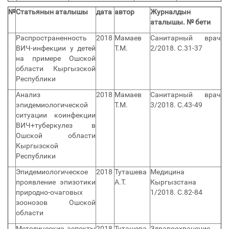
№
Статьянын аталышы
дата
автор
Журналдын
аталышы. № бети
Распространенность
2018
Мамаев
Санитарный врач
ВИЧ-инфекции у детей
Т.М.
2/2018. С.31-37
на примере Ошской
области Кыргызской
Республики
Анализ
2018
Мамаев
Санитарный врач
эпидемиологической
Т.М.
3/2018. С.43-49
ситуации коинфекции
ВИЧ+туберкулез в
Ошской области
Кыргызской
Республики
Эпидемиологическое
2018
Туташева
Медицина
проявление эпизотики
А.Т.
Кыргызстана
природно-очаговых
1/2018. С.82-84
зоонозов Ошской
области
Методические аспекты
2018
Туташева
Здравоохранение