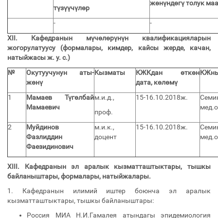
жөнүндөгү толук ма
түзүүчүлөр
-
-
XII.
Кафедранын мүчөлөрүнүн квалификацияларын
жогорулатуусу (формалары, кимдер, кайсы жерде, качан,
натыйжасы ж. у. с.)
№
Окутуучунун аты-
Кызматы
КЖКдан өткөн
КЖны
жөнү
дата, көлөмү
1
Мамаев Түгөлбай
м.и.д.,
15-16.10.2018ж.
Сем
Мамаевич
мед.о
проф.
2
Муйдинов
м.и.к.,
15-16.10.2018ж.
Сем
Фазлиддин
доцент
мед.о
Фаезидинович
XIII.
Кафедранын эл аралык кызматташтыктары, тышкы
байланыштары, формалары, натыйжалары.
1. Кафедранын илимий иштер боюнча эл аралык
кызматташтыктары, тышкы байланыштары:
Россия МИА Н.И.Гамалея атындагы эпидемиология