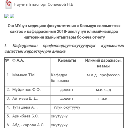
Научный паспорт Сопиевой Н.Б
Ош МУнун медицина факультетинин «
Коомдук саламаттык
сактоо
» кафедрасынын
2018-
жыл үчүн илимий-изилдоо
иштеринин жыйынтыктары боюнча отчету
I.
Кафедранын профессордук-окутуучулук курамынын
сапаттык көрсөткүчүнө анализ
№
Ф.А.А.
Кызматы
Илимий даражасы,
наамы
1.
Мамаев Т.М.
Кафедра
м.и.д., профессор
башчысы
2.
Муйдинов Ф.Ф.
доцент
м.и.к., д
3.
Айтиева Ш.Д.
доцент
п.и.к.
4.
Туташева А.Т.
Улук окутуучу
5.
Аринбаев Б.С.
окутуучу
6.
Абдыкарова А.С.
окутуучу