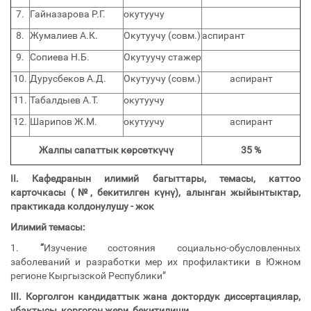
7.
Гайназарова Р.Г.
окутуучу
8.
Жумалиев А.К.
Окутуучу (совм.)
аспирант
9.
Сопиева Н.Б.
Окутуучу стажер
10.
Дурусбеков А.Д.
Окутуучу (совм.)
аспирант
11.
Табалдыев А.Т.
окутуучу
12.
Шарипов Ж.М.
окутуучу
аспирант
Жалпы сапаттык көрсөткүчү
35
%
II.
Кафедранын илимий багыттары, темасы, каттоо
карточкасы (№, бекитилген күнү), алынган жыйынтыктар,
практикада колдонулушу - жок
Илимий темасы:
1.
“
Изучение состояния социально-обусловленных
заболеваний и разработки мер их профилактики в Южном
регионе Кыргызской Республики”
III.
Корголгон кандидаттык жана доктордук диссертациялар,
убактысы, коргогон жери, бекитилиши.