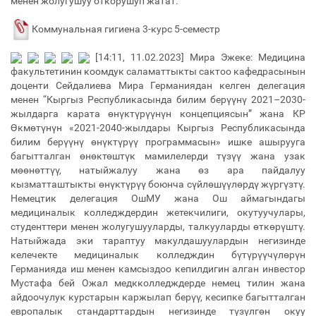
менен жолугушуу откорушуп жатат.
Коммунальная гигиена 3-курс 5-семестр
[14:11, 11.02.2023] Мира Эжеке: Медицина
факультетинин коомдук саламаттыкты сактоо кафедрасынын
доценти Сейдалиева Мира Германиядан келген делегация
менен “Кыргыз Республикасында билим берүүнү 2021–2030-
жылдарга карата өнүктүрүүнүн концепциясын” жана КР
Өкмөтүнүн «2021-2040-жылдары Кыргыз Республикасында
билим берүүнү өнүктүрүү программасын» ишке ашырууга
багытталган өнөктөштүк мамилелерди түзүү жана узак
мөөнөттүү, натыйжалуу жана өз ара пайдалуу
кызматташтыкты өнүктүрүү боюнча сүйлөшүүлөрдү жүргүзтү.
Немецтик делегация ОшМУ жана Ош аймагындагы
медициналык колледждердин жетекчилиги, окутуучулары,
студенттери менен жолугушууларды, талкууларды өткөрүштү.
Натыйжада эки тараптуу макулдашуулардын негизинде
келечекте медициналык колледждин бүтүрүүчүлөрүн
Германияда иш менен камсыздоо кепилдигин алган инвестор
Мустафа бей Ожал медкколледждерде немец тилин жана
айдоочулук курстарын каржылап берүү, кесипке багытталган
европалык стандарттардын негизинде түзүлгөн окуу