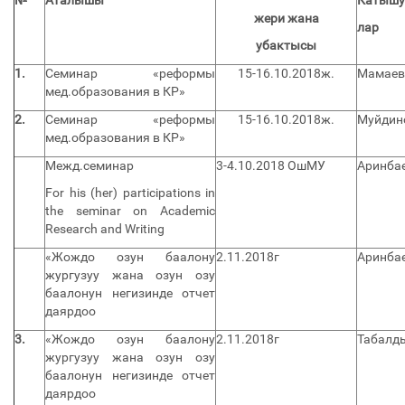
№
Аталышы
Катышу
жери жана
лар
убактысы
1.
Семинар «реформы
15-16.10.2018ж.
Мамаев 
мед.образования в КР»
2.
Семинар «реформы
15-16.10.2018ж.
Муйдин
мед.образования в КР»
Межд.семинар
3-4.10.2018 ОшМУ
Аринбае
For his (her) participations in
the seminar on Academic
Research and Writing
«Жождо озун баалону
2.11.2018г
Аринбае
жургузуу жана озун озу
баалонун негизинде отчет
даярдоо
3.
«Жождо озун баалону
2.11.2018г
Табалды
жургузуу жана озун озу
баалонун негизинде отчет
даярдоо