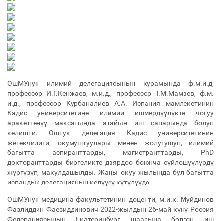
ОшМУнун илимий делегациясынын курамында ф.м.и.д,
профессор И.Г.Кенжаев, м.и.д., профессор Т.М.Мамаев, ф.м.
и.д., профессор Курбаналиев А.А. Испания мамлекетинин
Кадис университетине илимий ишмердүүлүктө чогуу
аракеттенүү максатында атайын иш сапарында болуп
келишти. Оштук делегация Кадис университетинин
жетекчилиги, окумуштуулары менен жолугушуп, илимий
багытта аспиранттарды, магистранттарды, PhD
докторанттарды биргеликте даярдоо боюнча сүйлөшүүлүрдү
жүргүзүп, макулдашылды. Жаңы окуу жылында бул багытта
испандык делегациянын келүүсү күтүлүүдө.
ОшМУнун медицина факультетинин доценти, м.и.к. Муйдинов
Фазлиддин Фаезиддинович 2022-жылдын 26-май күнү Россия
Федерациясынын Екатеринбург шаарына болгон иш