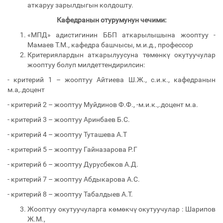
аткаруу зарылдыгын колдошту.
Кафедранын отурумунун чечими:
«МПД» адистигинин ББП аткарылышына жооптуу -
Мамаев Т.М., кафедра башчысы, м.и.д., профессор
Критериялардын аткарылуусуна төмөнкү окутуучулар
жооптуу болуп милдеттендирилсин:
- критерий 1 – жооптуу Айтиева Ш.Ж., с.и.к., кафедранын
м.а,.доцент
- критерий 2 – жооптуу Муйдинов Ф.Ф., -м.и.к.,.доцент м.а.
- критерий 3 – жооптуу Аринбаев Б.С.
- критерий 4 – жооптуу Туташева А.Т
- критерий 5 – жооптуу Гайназарова Р.Г
- критерий 6 – жооптуу Дурусбеков А.Д.
- критерий 7 – жооптуу Абдыкарова А.С.
- критерий 8 – жооптуу Табалдыев А.Т.
Жооптуу окутуучуларга көмөкчү окутуучулар : Шарипов
Ж.М.,