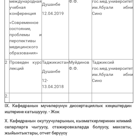
международная
Ф.Ф.
гос.мед.университет
Душанбе
учебная
им.Абуали ибни
конференция
12.04.2019
Сино
«Современное
состояние,
проблемы и
перспективы
медицинского
образования»
2
Проведен курс
Таджикистан
Муйдинов
Таджиксий
лекций
Ф.Ф.
гос.мед.университет
Душанбе
им.Абуали ибни
12-
Сино
13.04.2018
2.
IX.
Кафедранын мүчөлөрүнүн диссертациялык кеңештердин
иштерине катышуусу.
- Жок
X.
Кафедранын окутуучуларынын, кызматкерлеринин илимий
сапарларга чыгуусу, стажировкаларда болуусу, максаты,
жыйынтыктары, отчет берүүсү