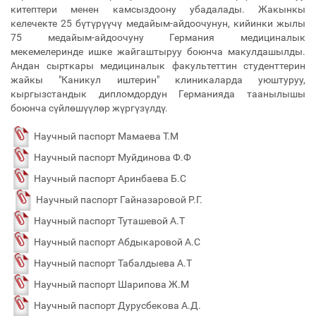
китептери менен камсыздоону убадалады. Жакынкы
келечекте 25 бүтүрүүчү медайым-айдоочунун, кийинки жылы
75 медайым-айдоочуну Германия медициналык
мекемелеринде ишке жайгаштыруу боюнча макулдашылды.
Андан сырткары медициналык факультеттин студенттерин
жайкы "Каникул иштерин" клиникаларда уюштуруу,
кыргызстандык дипломдордун Германияда таанылышы
боюнча сүйлөшүүлөр жүргүзүлдү.
Научный паспорт Мамаева Т.М
Научный паспорт Муйдинова Ф.Ф
Научный паспорт Аринбаева Б.С
Научный паспорт Гайназаровой Р.Г.
Научный паспорт Туташевой А.Т
Научный паспорт Абдыкаровой А.С
Научный паспорт Табалдыева А.Т
Научный паспорт Шарипова Ж.М
Научный паспорт Дурусбекова А.Д.