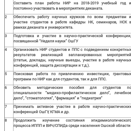
Составить план работы НИР на 2018-2019 учебный год 
постоянно участвовать в мероприятиях деканата.
2
Обеспечить работу научных кружков по всем предметам 
участие студентов в работе кафедры НК, семинаров, НСК 
рамках деканата и университета.
3
Подготовка и участие в научно-практической конференции
посвященной “Неделя науки” ОшГУ
4
Организовать НИР студентов и ППС с подведением конкретны
результатов реализаций запланированных мероприяти
(статьи, доклады, научные выезды, участие в работе научны
конференций, защита диссертации и т.д.).
5
Поисковая работа по привлечению инвестиции, грантовы
программ по НИР как для студентов, так и для ППС.
6
Обновить методические пособия для студентов п
специальности “медико-профилактическое дело”, лечебно
дело”, “стоматология”, “фармация” и “педиатрия”
7
Принимать активное участие в работе научно-практически
конференций ОшГУ, КГМА и др.
8
Продолжить изучение состояния эпидемиологическог
процесса ИППП и ВИЧ/СПИДа среди населения Ошской области