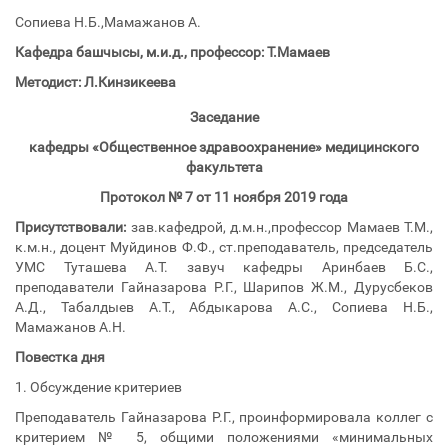
Сопиева Н.Б.,Мамажанов А.
Кафедра башчысы, м.и.д., профессор: Т.Мамаев
Методист: Л.Кинзикеева
Заседание
кафедры «Общественное здравоохранение» медицинского
факультета
Протокол № 7 от 11 ноября 2019 года
Присутствовали:
зав.кафедрой, д.м.н.,профессор Мамаев Т.М.,
к.м.н., доцент Муйдинов Ф.Ф., ст.преподаватель, председатель
УМС Туташева А.Т. завуч кафедры Аринбаев Б.С.,
преподаватели Гайназарова Р.Г., Шарипов Ж.М., Дурусбеков
А.Д., Табалдыев А.Т., Абдыкарова А.С., Сопиева Н.Б.,
Мамажанов А.Н.
Повестка дня
1. Обсуждение критериев
Преподаватель Гайназарова Р.Г., проинформировала коллег с
критерием № 5, общими положениями «минимальных