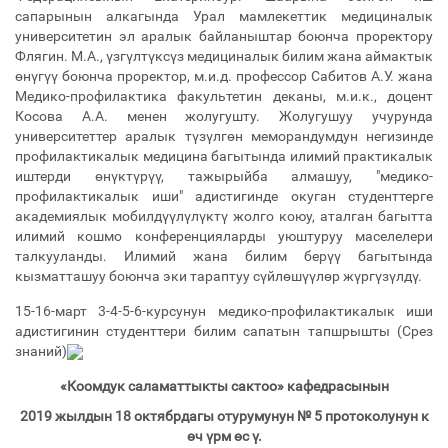
сапарынын алкагында Урал мамлекеттик медициналык
университетин эл аралык байланыштар боюнча проректору
Флягин. М.А., үзгүлтүксүз медициналык билим жана аймактык
өнүгүү боюнча проректор, м.и.д. профессор Сабитов А.У. жана
Медико-профилактика факультетин деканы, м.и.к., доцент
Косова А.А. менен жолугушту. Жолугушуу учурунда
университеттер аралык түзүлгөн меморандумдун негизинде
профилактикалык медицина багытында илимий практикалык
иштерди өнүктүрүү, тажырыйба алмашуу, "медико-
профилактикалык иши" адистигинде окуган студенттерге
академиялык мобилдүүлүлүктү жолго коюу, аталган багытта
илимий кошмо конференцияларды уюштуруу маселелери
талкууланды. Илимий жана билим берүү багытында
кызматташуу боюнча эки тараптуу сүйлөшүүлөр жүргүзүлдү.
15-16-март 3-4-5-6-курсунун медико-профилактикалык иши
адистигинин студенттери билим сапатын тапшрышты (Срез
знаний)
«Коомдук саламаттыкты сактоо» кафедрасынын
2019 жылдын 18 октябрдагы отурумунун №
5 протоколунун к
өч
үрм
өс
ү.