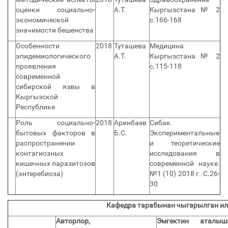
оценки социально-
А.Т.
Кыргызстана № 2
экономической
с.166-168
значимости бешенства
Особенности
2018
Туташева
Медицина
эпидемиологического
А.Т.
Кыргызстана № 2
проявления
с.115-118
современной
сибирской язвы в
Кыргызской
Республике
Роль социально-
2018
Аринбаев
Сибак.
бытовых факторов в
Б.С.
Экспериментальные
распространении
и теоретические
контагиозных
исследования в
кишечных паразитозов
современной науке.
(энтеребиоза)
№1 (10) 2018 г. С.26-
30
Кафедра тарабынан чыгарылган и
Авторлор,
Эмгектин аталы