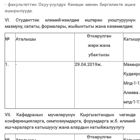
- факультеттин Окуу-усулдук Кенеши менен биргеликте ишке
ашырылууда.
VI.
Студенттик илимий-изилдөө иштерин уюштуруунун
мазмуну, сапаты, формалары, жыйынтыгы жана көзөмөлдөө:
Өткөрүлгөн
№
Аталышы
Катышу
жери жана
убактысы
1.
-
29.04.2019ж.
Мамыров
Кудаяро
Мпд-1-1
Алиева 
мпд-1-1
VII.
Кафедранын мүчөлөрүнүн Кыргызстандын чегинде
конференцияларга, симпозиумдарга, форумдарга ж.б. илимий
иш-чараларга катышуусу жана алардын натыйжалуулугу
Өткөрүлгөн