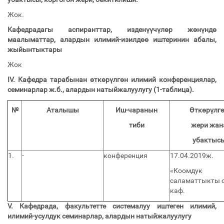
Жок.
Кафедрадагы аспиранттар, изденүүчүлөр жөнүндө
маалыматтар, алардын илимий-изилдөө иштеринин абалы,
жыйынтыктары
Жок
IV.
Кафедра тарабынан өткөрүлгөн илимий конференциялар,
семинарлар ж.б., алардын натыйжалуулугу (1-таблица).
№
Аталышы
Иш-чаранын
Өткөрүлг
тиби
жери жан
убактыс
1.
-
конференция
17.04.2019ж.
«Коомдук
саламаттыкты 
каф.
V.
Кафедрада, факультетте системалуу иштеген илимий,
илимий-усулдук семинарлар, алардын натыйжалуулугу