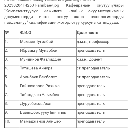
20230204142631-arinbaev.jpg Кафедранын окутуучулары
"Компетенттүүлүк мамилеге ылайык окуу-методикалык
документтерди иштеп чыгуу жана технологияларды
пайдалануу" квалификация жогорлотуу курсуна катышууда.
№
Ф.И.О
Должность
1.
Мамаев Туголбай
д.м.н., профессор
2.
Ибраим у Мунарбек
преподаватель
3.
Муйдинов Фазлиддин
к.м.н., доцент
4.
Туташева Айнура
ст.преподаватель
5.
Аринбаев Бекболот
ст.преподаватель
6.
Гайназарова Рахима
преподаватель
7.
Табалдыев Алымбек
преподаватель
8.
Дурусбеков Асан
преподаватель
9.
Байышбек уулуТынчтык
преподаватель
10.
Мамаджанов Алишер
преподаватель