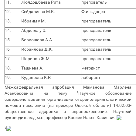
11.
Жолдошбаева Рита
препователь
12.
Сейдалиева М.К.
Ф.и.к.доцент
13.
Ибраим у М.
преподаватель
14.
Абдилла у Э.
преподаватель
15.
Боркошова А.А.
преподаватель
16
Исраилова Д.К.
преподаватель
17
Шарипов Ж.М.
преподаватель
18.
Ташиева А.
методист
19.
Кудаярова К.Р.
лаборант
Межкафедральная апробация Маманова Марлена
Асанбековича на тему "Научное обоснование
совершенствования организации оториноларингологической
помощи населению (на примере Ошской области) 14.02.03-
общественное здоровье и здравоохренение. Научный
руководитель:д.м.н.,профессор Касиев Накен Касиевич
\