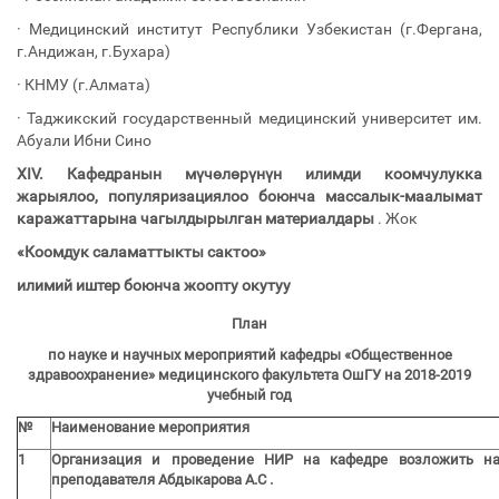
· Медицинский институт Республики Узбекистан (г.Фергана,
г.Андижан, г.Бухара)
· КНМУ (г.Алмата)
· Таджикский государственный медицинский университет им.
Абуали Ибни Сино
XIV.
Кафедранын мүчөлөрүнүн илимди коомчулукка
жарыялоо, популяризациялоо боюнча массалык-маалымат
каражаттарына чагылдырылган материалдары
. Жок
«Коомдук саламаттыкты сактоо»
илимий иштер боюнча жоопту окутуу
План
по науке и научных мероприятий
кафедры «Общественное
здравоохранение» медицинского факультета ОшГУ на 2018-2019
учебный год
№
Наименование мероприятия
1
Организация и проведение НИР на кафедре возложить н
преподавателя Абдыкарова А.С .