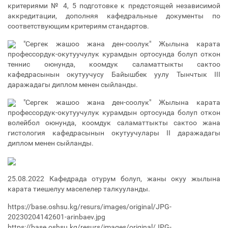
критериями № 4, 5 подготовке к предстоящей независимой
аккредитации, дополняя кафедральные документы по
соответствующим критериям стандартов.
"Сергек жашоо жана ден-соолук" Жылына карата
профессордук-окутуучулук курамдын ортосунда болуп откон
теннис оюнунда, коомдук саламаттыкты сактоо
кафедрасынын окутуучусу Байышбек уулу Тынчтык III
даражадагы диплом менен сыйланды.
"Сергек жашоо жана ден-соолук" Жылына карата
профессордук-окутуучулук курамдын ортосунда болуп откон
волейбол оюнунда, коомдук саламаттыкты сактоо жана
гистология кафедрасынын окутуучулары II даражадагы
диплом менен сыйланды.
25.08.2022 Кафедрада отурум болуп, жаны окуу жылына
карата тиешелуу маселелер талкууланды.
https://base.oshsu.kg/resurs/images/original/JPG-
20230204142601-arinbaev.jpg
https://base.oshsu.kg/resurs/images/original/JPG-