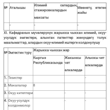
Илимий сапардын,
№
Аталышы
Мөөнөтү, өтөгөн
стажировкалардын
жайы
максаты
-
-
-
XI.
Кафедранын мүчөлөрүнүн жарыкка чыккан илимий, окуу-
усулдук эмгектери, алынган патенттер жөнүндөгү толук
маалыматтар, алардын окуу-илимий иштерге колдонулушу
Жарыкка чыккан жер
№
Эмгектин түрү
Кыргыз
Жакынкы
Алыскы чет
Республикасында
чет
өлкөлөрдө
өлкөлөрдө
1.
Тезистер
-
2.
Макалалар
8
3.
Окуу китептери
-
-
4.
Окуу-усулдук
-
-
колдонмолор