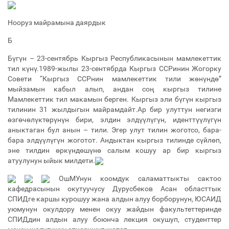
Нооруз майрамына даярдык
Б
Бүгүн – 23-сентябрь Кыргыз Республикасынын мамлекеттик
тил күнү.1989-жылы 23-сентябрда Кыргыз ССРинин Жогорку
Совети “Кыргыз ССРнин мамлекеттик тили жөнүндө”
мыйзамын кабыл алып, андан соң кыргыз тилине
Мамлекеттик тил макамын берген. Кыргыз эли бүгүн кыргыз
тилинин 31 жылдыгын майрамдайт.Ар бир улуттун негизги
өзгөчөлүктөрүнүн бири, элдин элдүүлүгүн, иденттүүлүгүн
аныктаган бул анын – тили. Эгер улут тилин жоготсо, бара-
бара элдүүлүгүн жоготот. Андыктан кыргыз тилинде сүйлөп,
эне тилдин өркүндөшүнө салым кошуу ар бир кыргыз
атуулунун ыйык милдети.
ОшМУнун коомдук саламаттыкты сактоо
кафедрасынын окутуучусу Дурусбеков Асан областтык
СПИДге каршы курошуу жана алдын алуу борборунун, ЮСАИД
уюмунун окулдору менен окуу жайдын факультеттеринде
СПИДдин алдын алуу боюнча лекция окушуп, студенттер