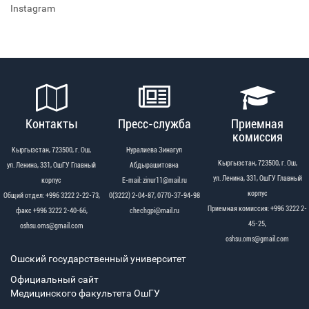
Instagram
Контакты
Пресс-служба
Приемная
комиссия
Кыргызстан, 723500, г. Ош,
Нуралиева Зинагул
Кыргызстан, 723500, г. Ош,
ул. Ленина, 331, ОшГУ Главный
Абдырашитовна
ул. Ленина, 331, ОшГУ Главный
корпус
Е-mail: zinur11@mail.ru
корпус
Общий отдел: +996 3222 2-22-73,
0(3222) 2-04-87, 0770-37-94-98
Приемная комиссия: +996 3222 2-
факс +996 3222 2-40-66,
chechgpi@mail.ru
45-25,
oshsu.oms@gmail.com
oshsu.oms@gmail.com
Ошский государственный университет
Официальный сайт
Медицинского факультета ОшГУ