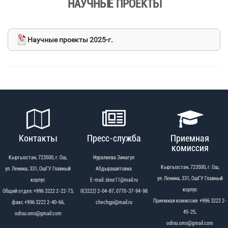
НАУЧНЫЕ ПРОЕКТЫ
Научные проекты 2025-г.
Контакты
Пресс-служба
Приемная
комиссия
Кыргызстан, 723500, г. Ош,
Нуралиева Зинагул
Кыргызстан, 723500, г. Ош,
ул. Ленина, 331, ОшГУ Главный
Абдырашитовна
ул. Ленина, 331, ОшГУ Главный
корпус
Е-mail: zinur11@mail.ru
корпус
Общий отдел: +996 3222 2-22-73,
0(3222) 2-04-87, 0770-37-94-98
Приемная комиссия: +996 3222 2-
факс +996 3222 2-40-66,
chechgpi@mail.ru
45-25,
oshsu.oms@gmail.com
oshsu.oms@gmail.com