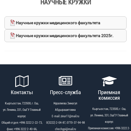
НАУЧНЫЕ КРУЖКИ
Научные кружки медицинского факультета
Научные кружки медицинского факультета 2025г.
Контакты
Пресс-служба
Приемная
комиссия
Кыргызстан, 723500, г. Ош,
Нуралиева Зинагул
Кыргызстан, 723500, г. Ош,
ул. Ленина, 331, ОшГУ Главный
Абдырашитовна
ул. Ленина, 331, ОшГУ Главный
корпус
Е-mail: zinur11@mail.ru
корпус
Общий отдел: +996 3222 2-22-73,
0(3222) 2-04-87, 0770-37-94-98
Приемная комиссия: +996 3222 2-
факс +996 3222 2-40-66,
chechgpi@mail.ru