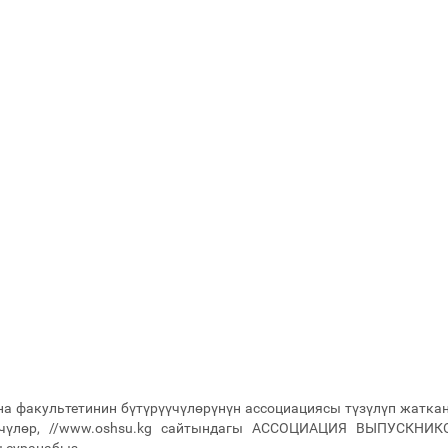
а факультетинин бүтүрүүчүлөрүнүн ассоциациясы түзүлүп жатк
үүчүлөр, //www.oshsu.kg сайтындагы АССОЦИАЦИЯ ВЫПУСКНИКО