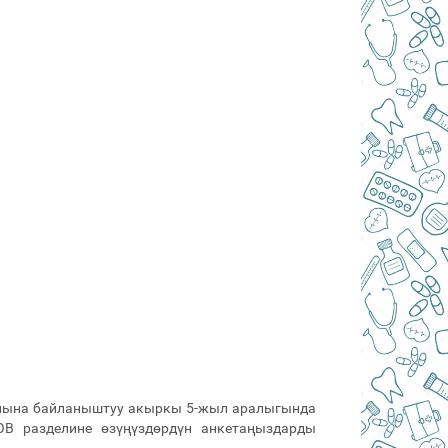
анына байланыштуу акыркы 5-жыл аралыгында
В разделине өзүңүздөрдүн анкетаңыздарды