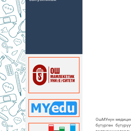
ОшМУнун медицин
бүтүргөн бүтүр