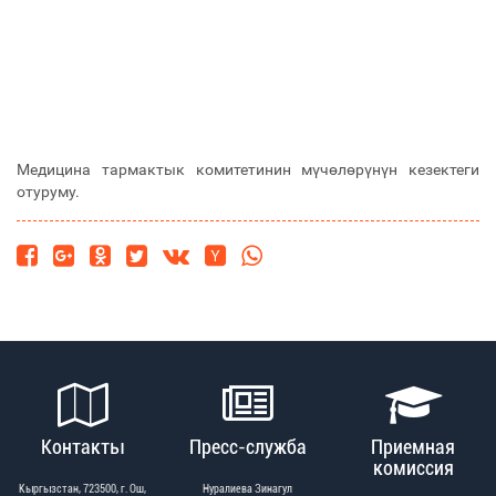
Медицина тармактык комитетинин мүчөлөрүнүн кезектеги
отуруму.
Контакты
Пресс-служба
Приемная
комиссия
Кыргызстан, 723500, г. Ош,
Нуралиева Зинагул