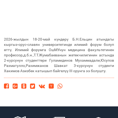
2026-жылдын 18-20-май күндөрү Б.Н.Ельцин атындагы
кыргыз-орус-славян университетинде илимий форум болуп
өттү. Илимий форумга ОшМУнун медицина факультетинен
профессор,д.б.н.,Т.Т.Жумабаеванын жетекчилигинин астында
2-курсунун студенттери Гуламидинов Мухаммадали,Юсупов
Рахматулло,Рахимжанов Шавкат 3-курсунун студенти
Хакимов Азизбек катышып байгелүү III орунга ээ болушту.