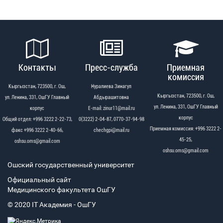
Контакты
Пресс-служба
Приемная
комиссия
Кыргызстан, 723500, г. Ош,
Нуралиева Зинагул
Кыргызстан, 723500, г. Ош,
ул. Ленина, 331, ОшГУ Главный
Абдырашитовна
ул. Ленина, 331, ОшГУ Главный
корпус
Е-mail: zinur11@mail.ru
корпус
Общий отдел: +996 3222 2-22-73,
0(3222) 2-04-87, 0770-37-94-98
Приемная комиссия: +996 3222 2-
факс +996 3222 2-40-66,
chechgpi@mail.ru
45-25,
oshsu.oms@gmail.com
oshsu.oms@gmail.com
Ошский государственный университет
Официальный сайт
Медицинского факультета ОшГУ
© 2020 IT Академия - OшГУ