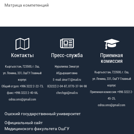
Матрица компетенций
Контакты
Пресс-служба
Приемная
комиссия
Кыргызстан, 723500, г. Ош,
Нуралиева Зинагул
Кыргызстан, 723500, г. Ош,
ул. Ленина, 331, ОшГУ Главный
Абдырашитовна
ул. Ленина, 331, ОшГУ Главный
корпус
Е-mail: zinur11@mail.ru
корпус
Общий отдел: +996 3222 2-22-73,
0(3222) 2-04-87, 0770-37-94-98
Приемная комиссия: +996 3222 2-
факс +996 3222 2-40-66,
chechgpi@mail.ru
45-25,
oshsu.oms@gmail.com
oshsu.oms@gmail.com
Ошский государственный университет
Официальный сайт
Медицинского факультета ОшГУ