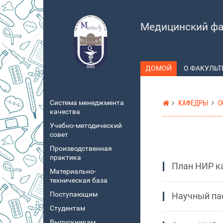
Медицинский фа
ДОМОЙ
О ФАКУЛЬТ
Система менеджмента
КАФЕДРЫ
О
качества
Учебно-методический
совет
Производственная
практика
План НИР 
Материально-
техническая база
Поступающим
Научный па
Студентам
Выпускникам